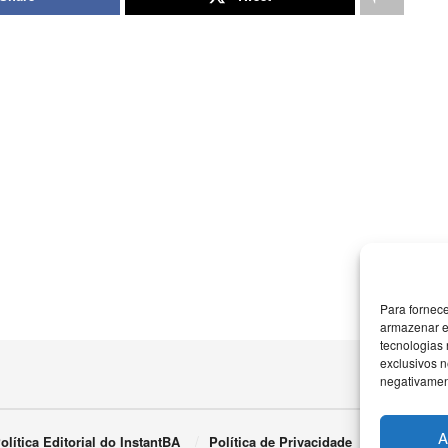
Para fornec
armazenar e
tecnologias
exclusivos n
negativament
A
olítica Editorial do InstantBA
Política de Privacidade
Termos de