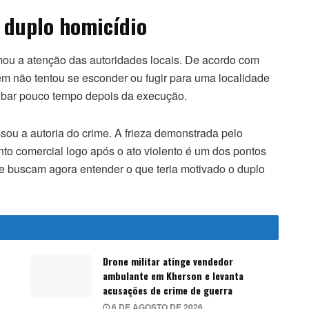
o duplo homicídio
ou a atenção das autoridades locais. De acordo com
vem não tentou se esconder ou fugir para uma localidade
um bar pouco tempo depois da execução.
ou a autoria do crime. A frieza demonstrada pelo
to comercial logo após o ato violento é um dos pontos
ue buscam agora entender o que teria motivado o duplo
Drone militar atinge vendedor
ambulante em Kherson e levanta
acusações de crime de guerra
6 DE AGOSTO DE 2026