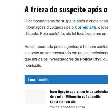
A frieza do suspeito após 
O comportamento do suspeito após o crime cham
informações divulgadas pelo
Correio 24h
, o jo
distante. Pelo contrário, ele foi localizado em 
Ao ser abordado pelos agentes, o homem confess
suspeito ao ser encontrado em um estabelecimen
que intriga os investigadores da
Polícia Civil
, q
homicídio.
Leia
Também
Investigação apura morte de sobrinha
do cantor Milionário após família
contestar versão
6 DE AGOSTO DE 2026