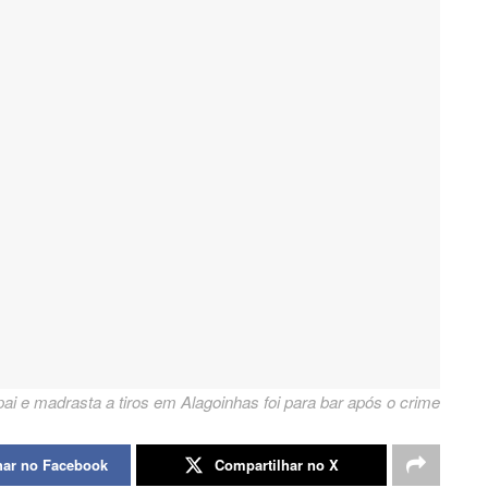
i e madrasta a tiros em Alagoinhas foi para bar após o crime
har no Facebook
Compartilhar no X