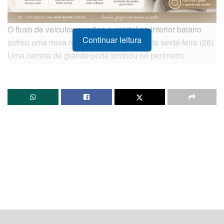
O fluxo de veículos que liga a capital ao interior baiano
Continuar leitura
sofreu uma nova retenção na manhã desta sexta-feira (26).
Uma carreta de grande porte tombou no perímetro
rodoviário da
BR-324
, provocando a interdição parcial de
uma das faixas de rolamento. O acidente aconteceu
geograficamente no território do município de
São
Sebastião do Passé
, em um trecho bastante conhecido
por ficar nas proximidades do acesso à cidade de
Terra
Nova
.
De acordo com o boletim oficial emitido pela Delegacia da
Polícia Rodoviária Federal (PRF)
de Simões Filho, o
sinistro de trânsito foi registrado precisamente às
11h30
,
na altura do
KM 560
. O veículo pesado trafegava no
sentido Salvador–Feira de Santana quando o condutor
perdeu o controle da direção, fazendo com que a estrutura