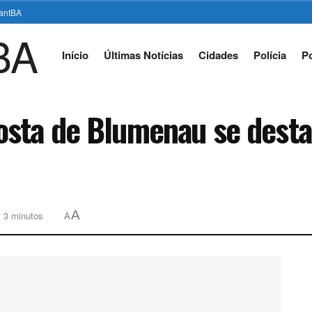
stantBA
Início
Últimas Notícias
Cidades
Polícia
Po
osta de Blumenau se desta
A
: 3 minutos
A