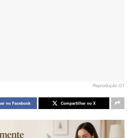
Reprodução G1
har no Facebook
Compartilhar no X