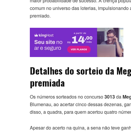
maior probabilidade de sucesso. A crença popu
comum no universo das loterias, impulsionando
premiado.
Detalhes do sorteio da Meg
premiada
Os números sorteados no concurso
3013
da
Meg
Blumenau, ao acertar cinco dessas dezenas, gara
disso, a quadra, para quem acertou quatro núm
Apesar do acerto na quina, a sena não teve ganh