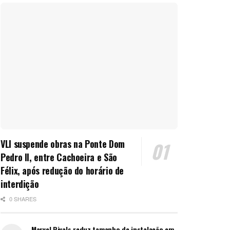
VLI suspende obras na Ponte Dom
Pedro II, entre Cachoeira e São
Félix, após redução do horário de
interdição
0 SHARES
Marvel Rivals reduz tamanho de instalação em