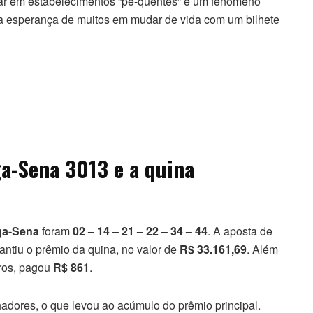
lar em estabelecimentos “pé-quentes” é um fenômeno
 a esperança de muitos em mudar de vida com um bilhete
a-Sena 3013 e a quina
a-Sena
foram
02 – 14 – 21 – 22 – 34 – 44
. A aposta de
ntiu o prêmio da quina, no valor de
R$ 33.161,69
. Além
eros, pagou
R$ 861
.
adores, o que levou ao acúmulo do prêmio principal.