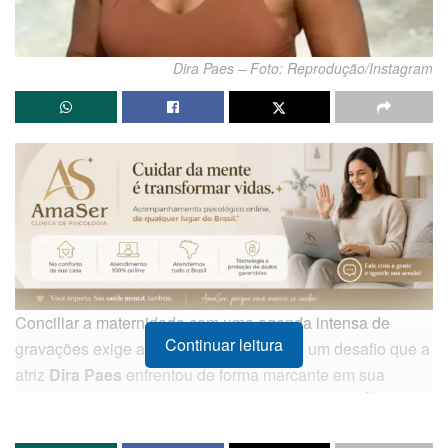
Dira Paes – Foto: Reprodução/Instagram
Conciliar a maternidade com uma agenda intensa de
Continuar leitura
gravações exige adaptações constantes, um desafio que a
atriz
Dira Paes
enfrentou de forma marcante em sua
carreira. Durante uma participação no programa
É De
Casa
, da
Globo
, a artista compartilhou um episódio