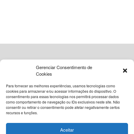
Gerenciar Consentimento de
Cookies
Para fornecer as melhores experiências, usamos tecnologias como
cookies para armazenar e/ou acessar informações do dispositivo. O
consentimento para essas tecnologias nos permitirá processar dados
como comportamento de navegação ou IDs exclusivos neste site. Não
© 2026
Grupo VIA365 Comunicação Estratégica
consentir ou retirar o consentimento pode afetar negativamente certos
recursos e funções.
Navegue pelo nosso site
Sobre o InstantBA
Política Editorial do InstantBA
Aceitar