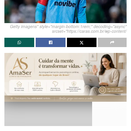
Getty imagens" style="margin-bottom:1rem;" decoding="async"
srcset="https://caras.com.br/wp-content/