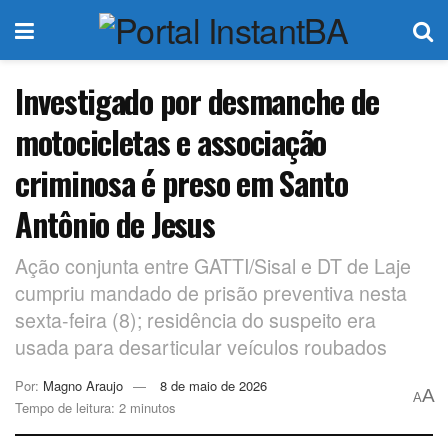
Investigado por desmanche de
motocicletas e associação
criminosa é preso em Santo
Antônio de Jesus
Ação conjunta entre GATTI/Sisal e DT de Laje
cumpriu mandado de prisão preventiva nesta
sexta-feira (8); residência do suspeito era
usada para desarticular veículos roubados
Por:
Magno Araujo
8 de maio de 2026
A
A
Tempo de leitura: 2 minutos