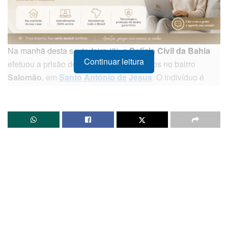
Na manhã desta sexta-feira (8), a
Polícia Civil da Bahia
Continuar leitura
efetuou a prisão de um homem de 22 anos no bairro
Salomão
, em
Santo Antônio de Jesus
. O indivíduo é
investigado pelos crimes de receptação, associação
criminosa e adulteração de sinal de identificação de
veículo automotor.
Histórico do Crime:
Modus operandi:
O suspeito, em conjunto com um
cúmplice, realizava roubos de motocicletas no
município de
Laje
.
Descoberta:
O esquema foi revelado em março deste
ano, quando o comparsa foi detido e confessou os