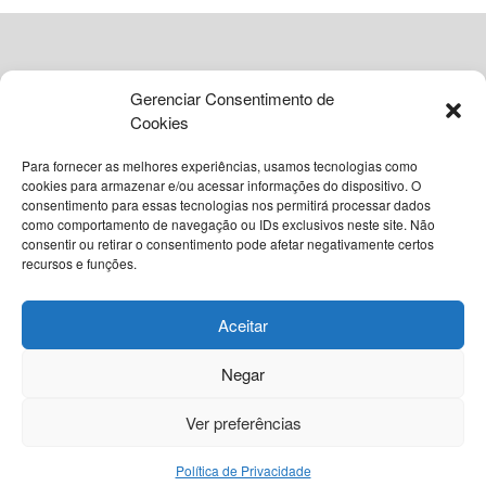
crimes, apontando o jovem preso nesta sexta como
seu parceiro nas ações.
O desmanche:
O imóvel do investigado era utilizado
como centro de desmontagem dos veículos
Gerenciar Consentimento de
Cookies
subtraídos.
Para fornecer as melhores experiências, usamos tecnologias como
Durante as diligências iniciais realizadas em março, a
cookies para armazenar e/ou acessar informações do dispositivo. O
polícia encontrou na residência do suspeito um verdadeiro
consentimento para essas tecnologias nos permitirá processar dados
como comportamento de navegação ou IDs exclusivos neste site. Não
© 2026
Grupo VIA365 Comunicação Estratégica
arsenal para o desmonte de veículos. No local, foram
consentir ou retirar o consentimento pode afetar negativamente certos
apreendidos: Chassis, carenagens, tanques, bancos e
recursos e funções.
Navegue pelo nosso site
paralamas; duas motocicletas em processo de
Sobre o InstantBA
Política Editorial do InstantBA
desmontagem, além de peças avulsas, documentos e
Aceitar
Política de Privacidade
Termos de Uso
Contato
ferramentas especializadas para desarticular motores e
Negar
chassis.
Nossas Redes Sociais
Ver preferências
Leia
Também
Política de Privacidade
Bebê nasce empelicado em Santo Antônio de