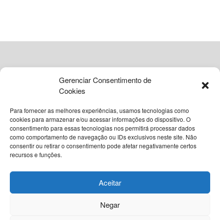
ADVERTISEMENT
Gerenciar Consentimento de
Cookies
Para fornecer as melhores experiências, usamos tecnologias como
cookies para armazenar e/ou acessar informações do dispositivo. O
consentimento para essas tecnologias nos permitirá processar dados
como comportamento de navegação ou IDs exclusivos neste site. Não
© 2026
Grupo VIA365 Comunicação Estratégica
consentir ou retirar o consentimento pode afetar negativamente certos
recursos e funções.
Navegue pelo nosso site
Sobre o InstantBA
Política Editorial do InstantBA
Aceitar
Política de Privacidade
Termos de Uso
Contato
Negar
Nossas Redes Sociais