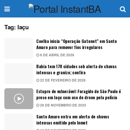
Tag:
Iaçu
Coelba inicia “Operação Gatonet” em Santo
Amaro para remover fios irregulares
6 DE ABRIL DE 2026
Bahia tem 178 cidades sob alerta de chuvas
intensas e granizo; confira
22 DE FEVEREIRO DE 2026
Estupro de vulnerável: Foragido de São Paulo é
preso em Iaçu com uso de drone pela polícia
28 DE NOVEMBRO DE 2025
Santo Amaro entra em alerta de chuvas
intensas emitido pelo Inmet