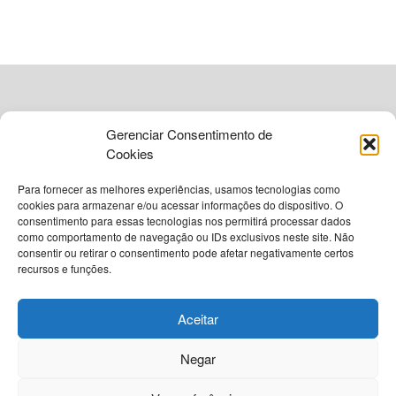
ADVERTISEMENT
Gerenciar Consentimento de
Cookies
Para fornecer as melhores experiências, usamos tecnologias como
cookies para armazenar e/ou acessar informações do dispositivo. O
consentimento para essas tecnologias nos permitirá processar dados
como comportamento de navegação ou IDs exclusivos neste site. Não
© 2026
Grupo VIA365 Comunicação Estratégica
consentir ou retirar o consentimento pode afetar negativamente certos
recursos e funções.
Navegue pelo nosso site
Sobre o InstantBA
Política Editorial do InstantBA
Aceitar
Política de Privacidade
Termos de Uso
Contato
Negar
Nossas Redes Sociais