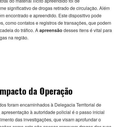
al do material ilícito apreendido foi de
 significativo de drogas retirado de circulação. Além
ém encontrado e apreendido. Este dispositivo pode
es, como contatos e registros de transações, que podem
 cadeia do tráfico. A
apreensão
desses itens é vital para
gas na região.
Impacto da Operação
idos foram encaminhados à Delegacia Territorial de
apresentação à autoridade policial é o passo inicial
imento das investigações, que visam aprofundar o
erações como esta não apenas removem drogas das ruas,