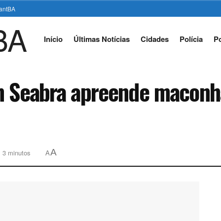
stantBA
Início
Últimas Notícias
Cidades
Polícia
Po
m Seabra apreende maconha
A
: 3 minutos
A