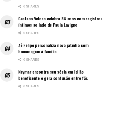
0 SHARES
Caetano Veloso celebra 84 anos com registros
íntimos ao lado de Paula Lavigne
0 SHARES
Zé Felipe personaliza novo jatinho com
homenagem à família
0 SHARES
Neymar encontra seu sósia em leilão
beneficente e gera confusão entre fãs
0 SHARES