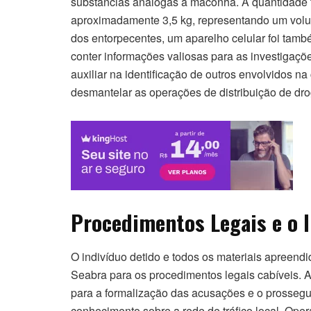
substâncias análogas à maconha. A quantidade tot
aproximadamente 3,5 kg, representando um volume
dos entorpecentes, um aparelho celular foi tamb
conter informações valiosas para as investigaçõ
auxiliar na identificação de outros envolvidos na
desmantelar as operações de distribuição de dro
Procedimentos Legais e o 
O indivíduo detido e todos os materiais apreend
Seabra para os procedimentos legais cabíveis. A 
para a formalização das acusações e o prossegu
conhecimento sobre a rede de tráfico local. Op