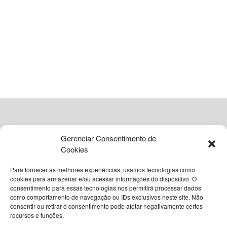
ADVERTISEMENT
Gerenciar Consentimento de
Cookies
Para fornecer as melhores experiências, usamos tecnologias como
cookies para armazenar e/ou acessar informações do dispositivo. O
consentimento para essas tecnologias nos permitirá processar dados
como comportamento de navegação ou IDs exclusivos neste site. Não
© 2026
Grupo VIA365 Comunicação Estratégica
consentir ou retirar o consentimento pode afetar negativamente certos
recursos e funções.
Navegue pelo nosso site