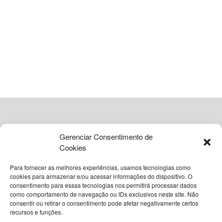
da terceira idade.
A formação é fruto de uma parceria estratégica entre a
Sesab
e diversas entidades do setor de saúde. Com uma
carga horária total de 128 horas, o programa se estende
por seis meses, oferecendo uma base sólida para os
participantes. As aulas presenciais ocorrerão de duas a
três vezes por mês, permitindo que os alunos conciliem o
aprendizado com outras atividades cotidianas.
Capacitação técnica e
Gerenciar Consentimento de
Cookies
certificação para cuidadores de
Para fornecer as melhores experiências, usamos tecnologias como
idosos
cookies para armazenar e/ou acessar informações do dispositivo. O
consentimento para essas tecnologias nos permitirá processar dados
como comportamento de navegação ou IDs exclusivos neste site. Não
© 2026
Grupo VIA365 Comunicação Estratégica
O curso de formação exige um compromisso sério com a
consentir ou retirar o consentimento pode afetar negativamente certos
recursos e funções.
aprendizagem teórica e prática. Os alunos que atingirem o
Navegue pelo nosso site