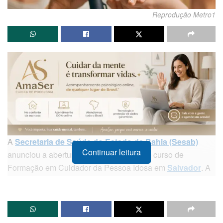
Reprodução Metro1
A
Secretaria de Saúde do Estado da Bahia (Sesab)
Continuar leitura
anunciou a abertura de inscrições para o curso de
Formação em Cuidador da Pessoa Idosa em
Salvador
. A
iniciativa visa qualificar tanto profissionais que já atuam na
área quanto cidadãos interessados em ingressar nesse
mercado de trabalho essencial, promovendo um
atendimento mais humanizado e técnico para a população