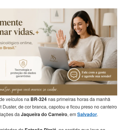
 de veículos na
BR-324
nas primeiras horas da manhã
t Duster, de cor branca, capotou e ficou preso no canteiro
diações da
Jaqueira do Carneiro
, em
Salvador
.
ximidades da
Estação Pirajá
, no sentido que leva ao