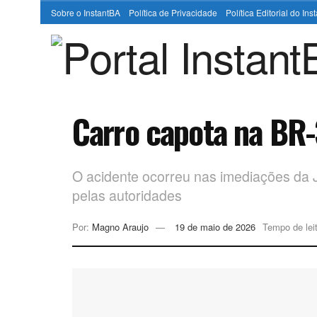
Sobre o InstantBA
Política de Privacidade
Política Editorial do In
Carro capota na BR
O acidente ocorreu nas imediações da Ja
pelas autoridades
Por:
Magno Araujo
19 de maio de 2026
Tempo de leit