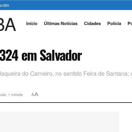
stantBA
Início
Últimas Notícias
Cidades
Polícia
Po
-324 em Salvador
queira do Carneiro, no sentido Feira de Santana; o
A
ura: 1 minuto
A