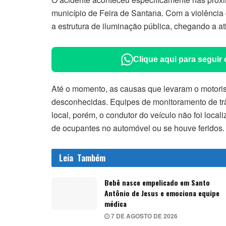
município de Feira de Santana. Com a violência 
a estrutura de iluminação pública, chegando a ati
Clique aqui para seguir
Até o momento, as causas que levaram o motoris
desconhecidas. Equipes de monitoramento de trâ
local, porém, o condutor do veículo não foi loca
de ocupantes no automóvel ou se houve feridos.
Leia
Também
Bebê nasce empelicado em Santo
Antônio de Jesus e emociona equipe
médica
7 DE AGOSTO DE 2026