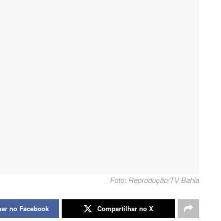
Foto: Reprodução/TV Bahia
har no Facebook
Compartilhar no X