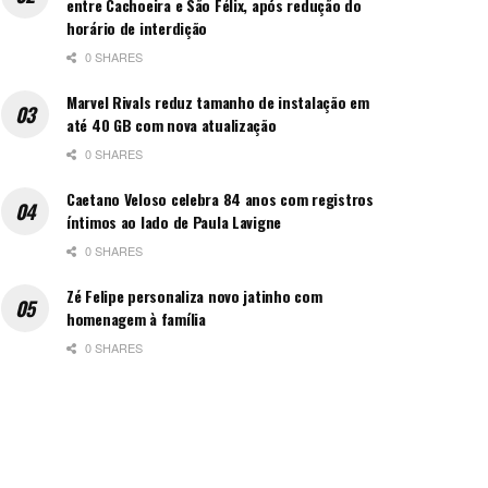
entre Cachoeira e São Félix, após redução do
horário de interdição
0 SHARES
Marvel Rivals reduz tamanho de instalação em
até 40 GB com nova atualização
0 SHARES
Caetano Veloso celebra 84 anos com registros
íntimos ao lado de Paula Lavigne
0 SHARES
Zé Felipe personaliza novo jatinho com
homenagem à família
0 SHARES