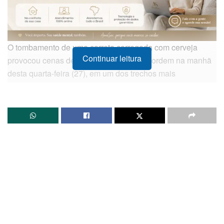
O tombamento de uma carreta carregada com cerveja
Continuar leitura
provocou cenas de grande tumulto e desordem na manhã
desta quarta-feira (27), em um dos trechos mais
movimentados da
BR-324
. O sinistro ocorreu na pista
sentido Salvador x Feira de Santana, nas imediações do
viaduto que interliga a rodovia federal ao município de
Candeias
.
O veículo pesado, que ostentava a marca da fabricante de
bebidas
Ambev
, perdeu o controle e tombou, ficando
completamente atravessado na rodovia e bloqueando o
fluxo de veículos. Com o forte impacto, centenas de caixas
e pacotes de cerveja romperam-se, espalhando a
mercadoria pelas faixas de rolamento e pelo acostamento