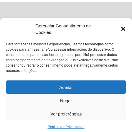
da via.
Minutos após a colisão, antes mesmo da chegada
completa das equipes de resgate e das autoridades
Gerenciar Consentimento de
policiais, dezenas de pessoas iniciaram uma corrida para
Cookies
recolher as bebidas.
Para fornecer as melhores experiências, usamos tecnologias como
Leia
Também
cookies para armazenar e/ou acessar informações do dispositivo. O
consentimento para essas tecnologias nos permitirá processar dados
como comportamento de navegação ou IDs exclusivos neste site. Não
© 2026
Grupo VIA365 Comunicação Estratégica
Bebê nasce empelicado em Santo Antônio de
consentir ou retirar o consentimento pode afetar negativamente certos
Jesus e emociona equipe médica
recursos e funções.
Navegue pelo nosso site
7 DE AGOSTO DE 2026
Sobre o InstantBA
Política Editorial do InstantBA
Aceitar
Ataque a tiros deixa duas pessoas feridas no
Política de Privacidade
Termos de Uso
Contato
centro de Feira de Santana
Negar
7 DE AGOSTO DE 2026
Nossas Redes Sociais
Ver preferências
Clique aqui para seguir o canal do InstantBA no
Política de Privacidade
WhatsApp.