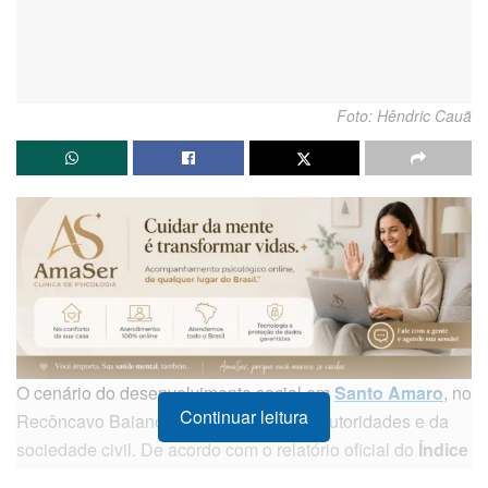
Foto: Hêndric Cauã
O cenário do desenvolvimento social em
Santo Amaro
, no
Continuar leitura
Recôncavo Baiano, exige atenção das autoridades e da
sociedade civil. De acordo com o relatório oficial do
Índice
de Progresso Social (IPS) Brasil 2026
, o município