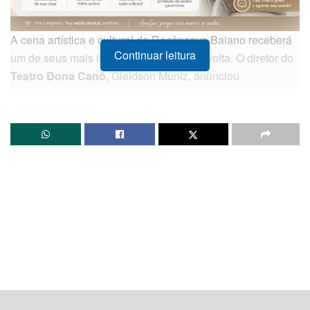
A cena artística e cultural do Recôncavo Baiano receberá
Continuar leitura
um de seus mais importantes palcos de volta. O diretor do
Teatro Dona Canô
, Gleidson Muniz, anunciou
oficialmente que o espaço cultural localizado no município
de
Santo Amaro
será formalmente reinaugurado no dia
2
de julho
. A solenidade de reabertura está programada
para iniciar a partir das
19h
.
A escolha da data possui um forte simbolismo cívico
regional, coincidindo com as celebrações oficiais da
Independência da Bahia. O retorno das atividades do
complexo encerra um hiato de cerca de três anos, período
em que o prédio permaneceu inteiramente de portas
fechadas para a execução de complexos e necessários
serviços de engenharia, restauração estrutural e
modernização técnica.