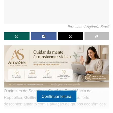
Pozzebom/ Agência Brasil
O ministro da Secretaria-Geral da Presidência da
Continuar leitura
República,
Guilherme Boulos
, manifestou forte
descontentamento com a atuação de grupos econômicos
que, segundo ele, têm criado obstáculos para pautas de