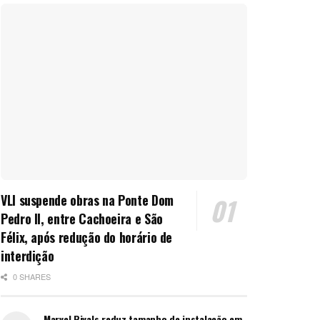
VLI suspende obras na Ponte Dom
Pedro II, entre Cachoeira e São
Félix, após redução do horário de
interdição
0 SHARES
Marvel Rivals reduz tamanho de instalação em