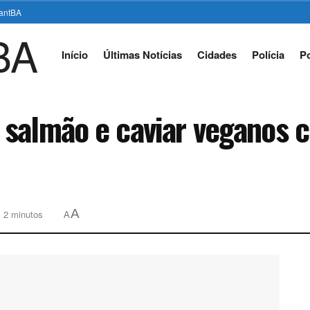
stantBA
Início
Últimas Notícias
Cidades
Polícia
Po
salmão e caviar veganos 
A
: 2 minutos
A