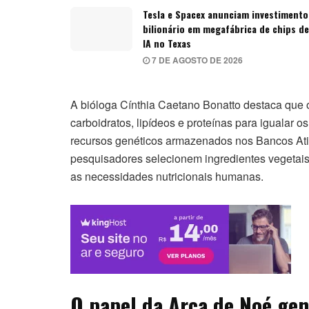
Tesla e Spacex anunciam investimento
bilionário em megafábrica de chips de
IA no Texas
7 DE AGOSTO DE 2026
A bióloga Cínthia Caetano Bonatto destaca que o
carboidratos, lipídeos e proteínas para igualar 
recursos genéticos armazenados nos Bancos At
pesquisadores selecionem ingredientes vegetai
as necessidades nutricionais humanas.
O papel da Arca de Noé gen