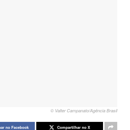
© Valter Campanato/Agência Brasil
har no Facebook
Compartilhar no X