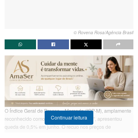
© Rovena Rosa/Agência Brasil
O Índice Geral de Preços – Mercado (IGP-M), amplamente
Continuar leitura
reconhecido como a “inflação do aluguel”, apresentou
queda de 0,5% em junho. O recuo nos preços de
combustíveis, minerais e do café foi determinante para que