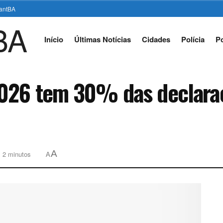
stantBA
Início
Últimas Notícias
Cidades
Polícia
Po
026 tem 30% das declara
A
: 2 minutos
A