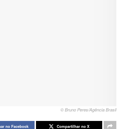
© Bruno Peres/Agência Brasil
har no Facebook
Compartilhar no X