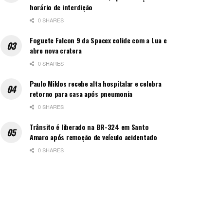
horário de interdição
0 SHARES
Foguete Falcon 9 da Spacex colide com a Lua e
abre nova cratera
0 SHARES
Paulo Miklos recebe alta hospitalar e celebra
retorno para casa após pneumonia
0 SHARES
Trânsito é liberado na BR-324 em Santo
Amaro após remoção de veículo acidentado
0 SHARES