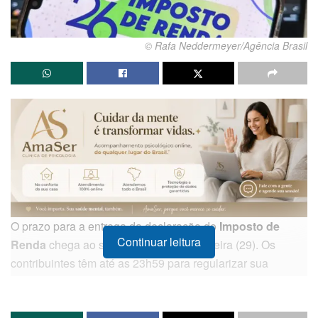
© Rafa Neddermeyer/Agência Brasil
O prazo para a entrega da declaração do
Imposto de
Continuar leitura
Renda
chega ao seu limite nesta sexta-feira (29). Os
contribuintes têm até as 23h59 para regularizar sua
situação junto ao fisco e evitar penalidades financeiras ou
restrições administrativas. Até a última quinta-feira (28),