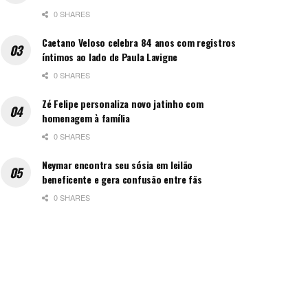
0 SHARES
Caetano Veloso celebra 84 anos com registros
íntimos ao lado de Paula Lavigne
0 SHARES
Zé Felipe personaliza novo jatinho com
homenagem à família
0 SHARES
Neymar encontra seu sósia em leilão
beneficente e gera confusão entre fãs
0 SHARES