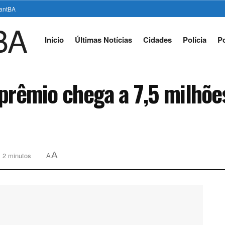
stantBA
Início
Últimas Notícias
Cidades
Polícia
Po
prêmio chega a 7,5 milhõe
A
: 2 minutos
A