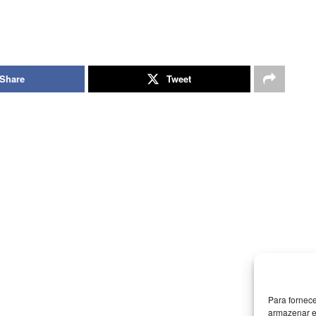
Share
Tweet
Para fornec
armazenar e