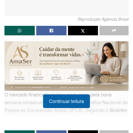
Reprodução Agência Brasil
O mercado financeiro revisou para cima, pela nona
Continuar leitura
semana consecutiva, a projeção para o Índice Nacional de
Preços ao Consumidor Amplo (IPCA). Segundo o
Boletim
Focus
divulgado nesta segunda-feira (11), a expectativa
para a inflação oficial do país em 2026 subiu de 4,89%