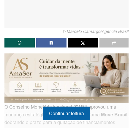
© Marcelo Camargo/Agência Brasil
O Conselho Monetário Nacional (
CMN
) aprovou uma
Continuar leitura
mudança estratégica nas regras do programa
Move Brasil
,
dobrando o prazo para a quitação de financiamentos
destinados à compra de ônibus e micro-ônibus. A decisão,