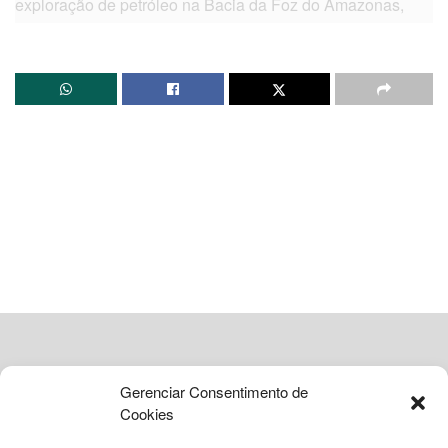
exploração de petróleo na Bacia da Foz do Amazonas,
situada na Margem Equatorial. Durante visita às
instalações da Refinaria de Paulínia (Replan), no interior
de São Paulo, o chefe do Executivo destacou que a
atividade deve ser conduzida com rigor técnico e
responsabilidade ambiental, assegurando que o governo
mantém o compromisso com a preservação da Amazônia.
Soberania e proteção das
fronteiras nacionais
Para o presidente, a exploração da região vai além da
viabilidade econômica, tratando-se de uma questão de
soberania nacional. O governo argumenta que a presença
ativa do Brasil na área é fundamental para evitar que
Gerenciar Consentimento de
potências estrangeiras reivindiquem o território.
Lula
Cookies
mencionou, em tom de alerta, o interesse de outros líderes