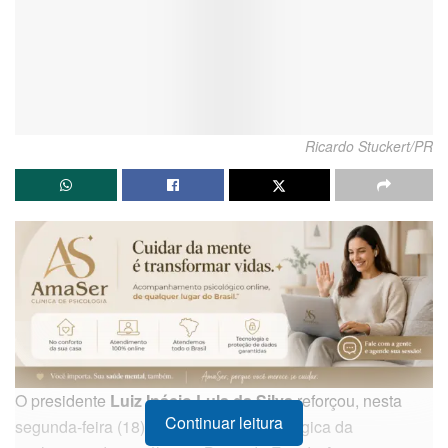
Ricardo Stuckert/PR
O presidente
Luiz Inácio Lula da Silva
reforçou, nesta
Continuar leitura
segunda-feira (18), a importância estratégica da