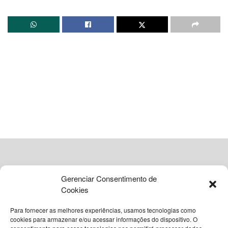
(IBGE)
por meio da Pesquisa Mensal de Serviços (PMS),
interrompe o período de estabilidade observado em
fevereiro e reflete um cenário de retração generalizada nas
atividades econômicas do país.
Impacto da queda no setor de
serviços
A retração de 1,2% foi disseminada por todos os cinco
segmentos analisados pelo instituto. O setor de
transportes, que possui um peso relevante na composição
do índice, liderou as perdas com um recuo de 1,7%. Esse
resultado foi impulsionado, majoritariamente, pelo
Gerenciar Consentimento de
desempenho negativo registrado no transporte rodoviário
Cookies
de cargas e no transporte aéreo de passageiros.
Para fornecer as melhores experiências, usamos tecnologias como
cookies para armazenar e/ou acessar informações do dispositivo. O
Além dos transportes, outros ramos da economia também