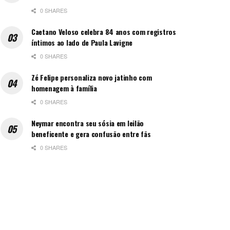
0 SHARES
Caetano Veloso celebra 84 anos com registros
íntimos ao lado de Paula Lavigne
0 SHARES
Zé Felipe personaliza novo jatinho com
homenagem à família
0 SHARES
Neymar encontra seu sósia em leilão
beneficente e gera confusão entre fãs
0 SHARES