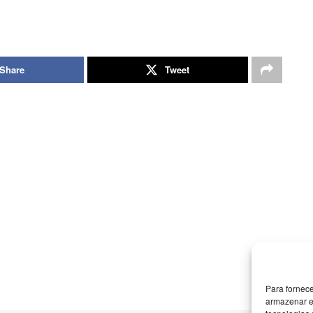
Share
Tweet
Para fornec
armazenar e