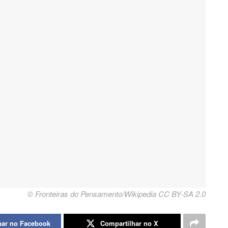
© Fronteiras do Pensamento/Wikipedia CC BY-SA 2.0
har no Facebook
Compartilhar no X