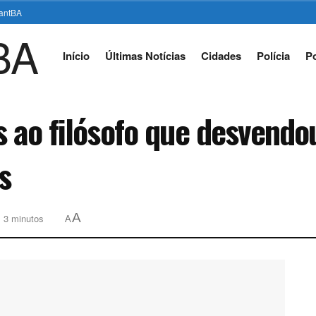
stantBA
Início
Últimas Notícias
Cidades
Polícia
Po
s ao filósofo que desvend
s
A
: 3 minutos
A