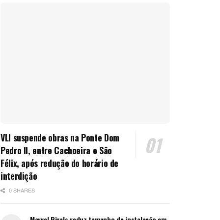
VLI suspende obras na Ponte Dom
Pedro II, entre Cachoeira e São
Félix, após redução do horário de
interdição
0 SHARES
Marvel Rivals reduz tamanho de instalação em