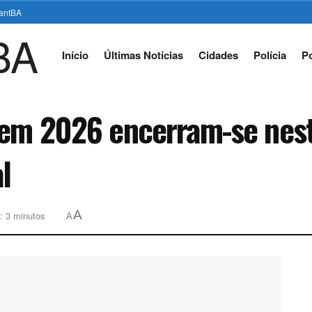
stantBA
Início
Últimas Notícias
Cidades
Polícia
Po
nem 2026 encerram-se nesta
l
A
: 3 minutos
A