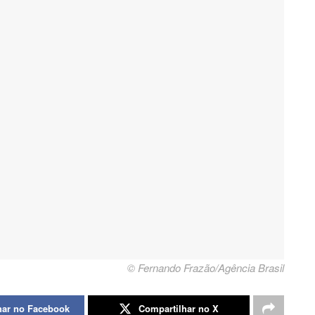
© Fernando Frazão/Agência Brasil
har no Facebook
Compartilhar no X