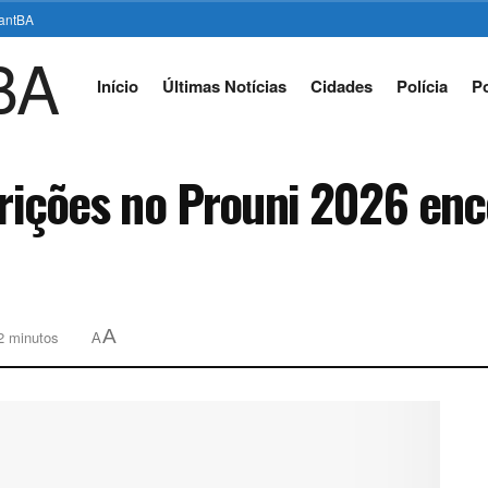
stantBA
Início
Últimas Notícias
Cidades
Polícia
Po
crições no Prouni 2026 enc
A
 2 minutos
A