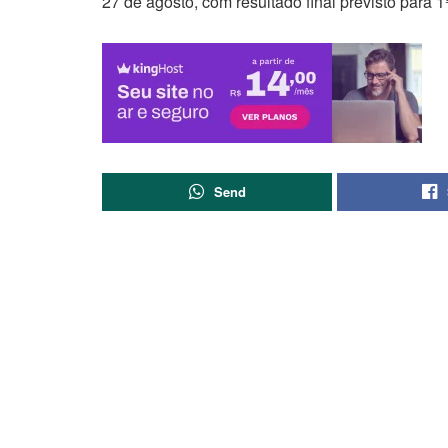
27 de agosto, com resultado final previsto para 
Send