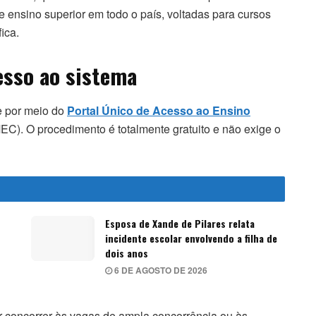
de ensino superior em todo o país, voltadas para cursos
ica.
esso ao sistema
e por meio do
Portal Único de Acesso ao Ensino
MEC). O procedimento é totalmente gratuito e não exige o
Esposa de Xande de Pilares relata
incidente escolar envolvendo a filha de
dois anos
6 DE AGOSTO DE 2026
r concorrer às vagas de ampla concorrência ou às