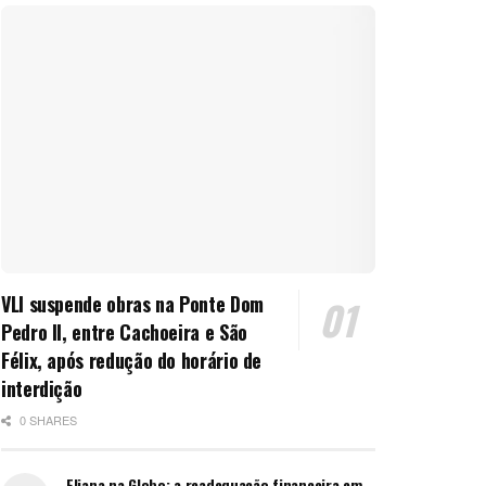
VLI suspende obras na Ponte Dom
Pedro II, entre Cachoeira e São
Félix, após redução do horário de
interdição
0 SHARES
Eliana na Globo: a readequação financeira em