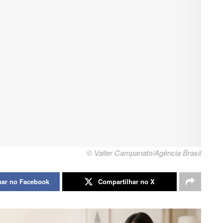
© Valter Campanato/Agência Brasil
har no Facebook
Compartilhar no X