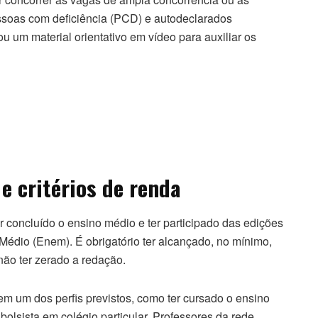
essoas com deficiência (PCD) e autodeclarados
u um material orientativo em vídeo para auxiliar os
e critérios de renda
r concluído o ensino médio e ter participado das edições
dio (Enem). É obrigatório ter alcançado, no mínimo,
não ter zerado a redação.
m um dos perfis previstos, como ter cursado o ensino
olsista em colégio particular. Professores da rede