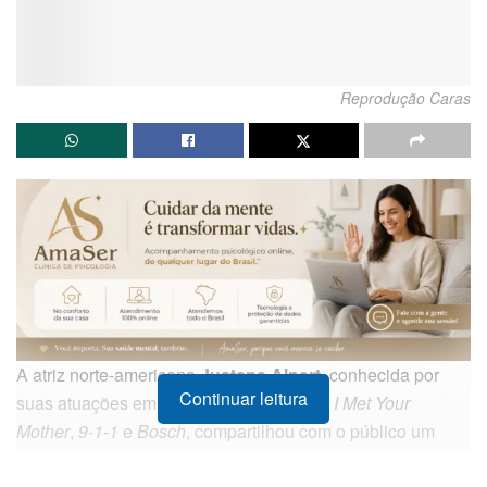
Reprodução Caras
A atriz norte-americana
Justene Alpert
, conhecida por
Continuar leitura
suas atuações em produções como
How I Met Your
Mother
,
9-1-1
e
Bosch
, compartilhou com o público um
momento de profunda dor pessoal. Meses após o ocorrido,