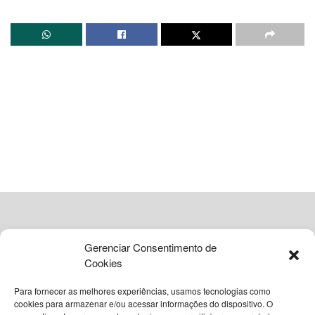
a proximidade entre os filhos do jogador, evidenciando a
convivência harmoniosa entre os irmãos em solo
americano.
Conexão entre irmãos em solo
americano
O primogênito do atleta,
Davi Lucca
, protagonizou cenas
que rapidamente conquistaram o público. Em um dos
cliques, o jovem aparece carregando a irmã
Mavie
nos
ombros, enquanto a menina exibe um sorriso radiante
após uma pintura facial. A interação demonstra a
cumplicidade entre os filhos de
Neymar Jr
, que
Gerenciar Consentimento de
aproveitam o período de descanso após acompanharem
Cookies
compromissos profissionais do pai, incluindo partidas da
Para fornecer as melhores experiências, usamos tecnologias como
Seleção Brasileira.
cookies para armazenar e/ou acessar informações do dispositivo. O