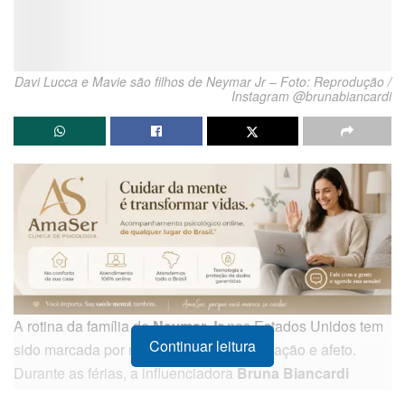
Davi Lucca e Mavie são filhos de Neymar Jr – Foto: Reprodução /
Instagram @brunabiancardi
A rotina da família de
Neymar Jr
nos Estados Unidos tem
Continuar leitura
sido marcada por momentos de descontração e afeto.
Durante as férias, a influenciadora
Bruna Biancardi
compartilhou com seus seguidores registros que destacam