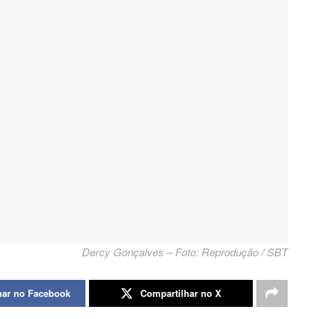
Dercy Gonçalves – Foto: Reprodução / SBT
har no Facebook
Compartilhar no X