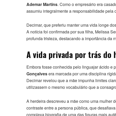
Ademar Martins
. Como o empresário era casado
assumiu integralmente a responsabilidade pela cr
Decimar, que preferiu manter uma vida longe do
A notícia foi confirmada por sua filha, Melissa
profunda tristeza, destacando a importância da m
A vida privada por trás do
Embora fosse conhecida pelo linguajar ácido e pe
Gonçalves
era marcada por uma disciplina rígi
Decimar revelou que a mãe impunha limites claro
utilizassem o mesmo vocabulário que a consagro
A herdeira descreveu a mãe como uma mulher de 
contraste entre a persona pública, que desafiav
complexa biografia de uma das figuras mais autê