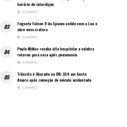
horário de interdição
0 SHARES
Foguete Falcon 9 da Spacex colide com a Lua e
abre nova cratera
0 SHARES
Paulo Miklos recebe alta hospitalar e celebra
retorno para casa após pneumonia
0 SHARES
Trânsito é liberado na BR-324 em Santo
Amaro após remoção de veículo acidentado
0 SHARES