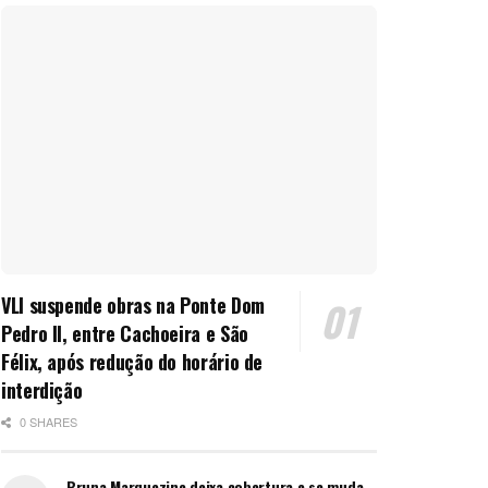
VLI suspende obras na Ponte Dom
Pedro II, entre Cachoeira e São
Félix, após redução do horário de
interdição
0 SHARES
Bruna Marquezine deixa cobertura e se muda