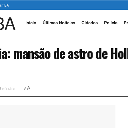
stantBA
Início
Últimas Notícias
Cidades
Polícia
Po
ia: mansão de astro de Hol
A
 3 minutos
A