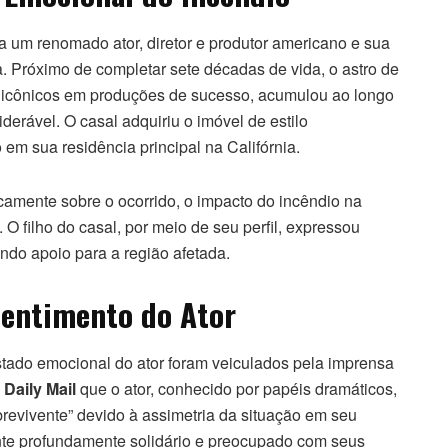
 a um renomado ator, diretor e produtor americano e sua
a. Próximo de completar sete décadas de vida, o astro de
 icônicos em produções de sucesso, acumulou ao longo
derável. O casal adquiriu o imóvel de estilo
m sua residência principal na Califórnia.
camente sobre o ocorrido, o impacto do incêndio na
. O filho do casal, por meio de seu perfil, expressou
ndo apoio para a região afetada.
Sentimento do Ator
stado emocional do ator foram veiculados pela imprensa
l
Daily Mail
que o ator, conhecido por papéis dramáticos,
revivente” devido à assimetria da situação em seu
nte profundamente solidário e preocupado com seus