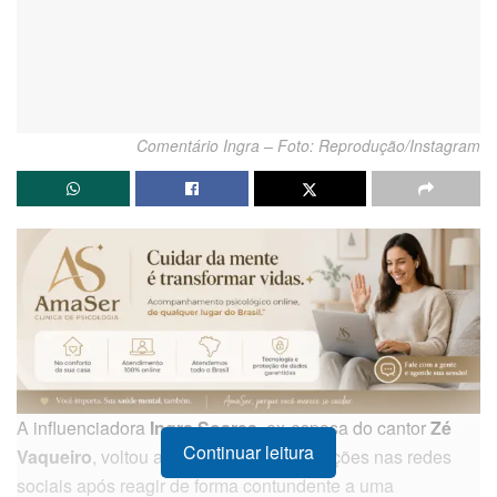
Comentário Ingra – Foto: Reprodução/Instagram
A influenciadora
Ingra Soares
, ex-esposa do cantor
Zé
Continuar leitura
Vaqueiro
, voltou a ser o centro das atenções nas redes
sociais após reagir de forma contundente a uma