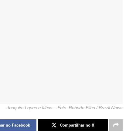
Joaquim Lopes e filhas – Foto: Roberto Filho / Brazil News
har no Facebook
Compartilhar no X