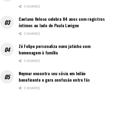
0 SHARES
Caetano Veloso celebra 84 anos com registros
íntimos ao lado de Paula Lavigne
0 SHARES
Zé Felipe personaliza novo jatinho com
homenagem à família
0 SHARES
Neymar encontra seu sósia em leilão
beneficente e gera confusão entre fãs
0 SHARES