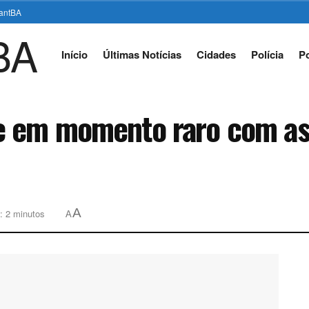
stantBA
Início
Últimas Notícias
Cidades
Polícia
Po
e em momento raro com as
A
: 2 minutos
A