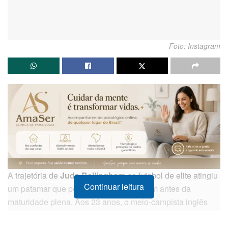
Foto: Instagram
A trajetória de
Jude Bellingham
no futebol de elite atingiu
Continuar leitura
um patamar que poucos atletas alcançam antes da
maturidade plena. Aos 23 anos, o meio-campista inglês
não apenas se estabeleceu como uma peça fundamental