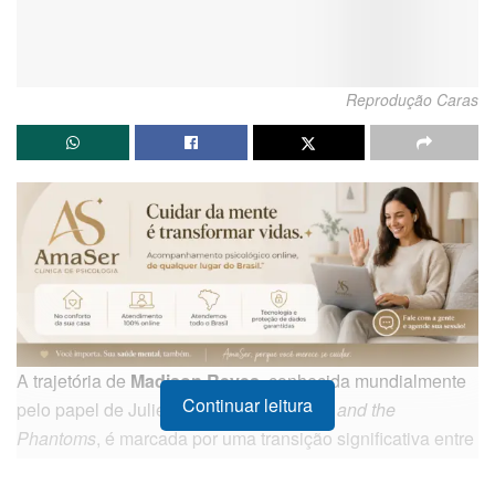
Reprodução Caras
A trajetória de
Madison Reyes
, conhecida mundialmente
Continuar leitura
pelo papel de Julie Molina na série
Julie and the
Phantoms
, é marcada por uma transição significativa entre
o sucesso no streaming e a vida pessoal. Aos 22 anos, a