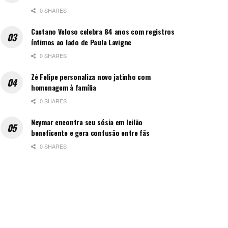
0 SHARES
Caetano Veloso celebra 84 anos com registros
íntimos ao lado de Paula Lavigne
0 SHARES
Zé Felipe personaliza novo jatinho com
homenagem à família
0 SHARES
Neymar encontra seu sósia em leilão
beneficente e gera confusão entre fãs
0 SHARES