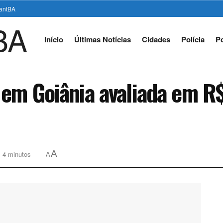
stantBA
Início
Últimas Notícias
Cidades
Polícia
Po
 em Goiânia avaliada em R
A
: 4 minutos
A