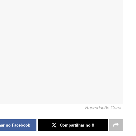
Reprodução Caras
har no Facebook
Compartilhar no X