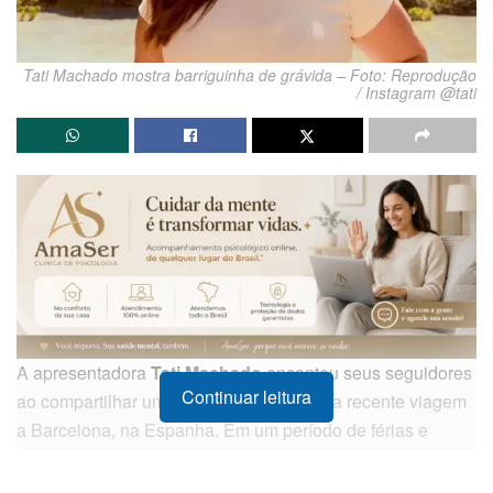
Tati Machado mostra barriguinha de grávida – Foto: Reprodução
/ Instagram @tati
A apresentadora
Tati Machado
encantou seus seguidores
Continuar leitura
ao compartilhar um álbum de fotos de sua recente viagem
a Barcelona, na Espanha. Em um período de férias e
celebração, a artista exibiu com alegria a evolução de sua
gravidez, posando com a mão na barriga e desfrutando