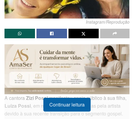
Instagram/Reprodução
A cantora
Zizi Possi
manifestou apoio público à sua filha,
Continuar leitura
Luiza Possi
, em meio às críticas recebidas pela artista
devido à sua recente transição para o segmento gospel.
Durante o
Prêmio BTG Pactual da Música Brasileira
,
realizado no
Theatro Municipal
do
Rio de Janeiro
, a