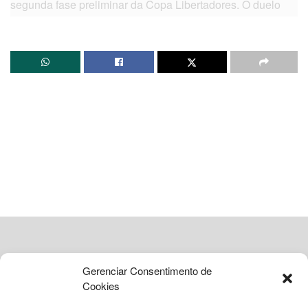
segunda fase preliminar da Copa Libertadores. O duelo
está marcado para o dia 25 de fevereiro, na Casa de
Apostas Arena Fonte Nova.
Inicialmente, uma parte dos ingressos estava reservada
para ações comerciais e institucionais da CONMEBOL,
organizadora da competição. No entanto, essas entradas
foram liberadas, possibilitando ao clube ampliar a
comercialização para seus torcedores. A forte demanda
fez com que os bilhetes se esgotassem rapidamente.
Reabertura de check-ins para
sócios
A reabertura dos check-ins para sócios do Bahia ocorrerá
Gerenciar Consentimento de
nesta terça-feira (18), a partir das 10h. Além das categorias
Cookies
já contempladas anteriormente, o clube incluiu os