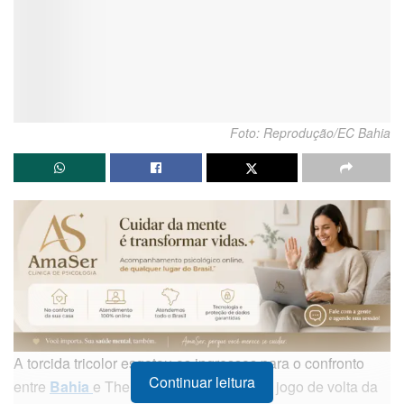
Foto: Reprodução/EC Bahia
A torcida tricolor esgotou os ingressos para o confronto
Continuar leitura
entre
Bahia
e The Strongest, válido pelo jogo de volta da