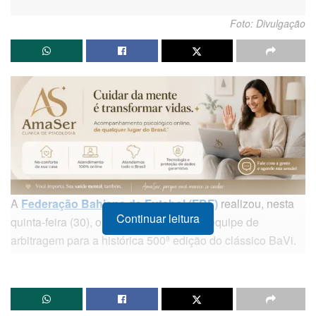
Foto: Divulgação
A
Federação Bahiana de Futebol (FBF)
realizou, nesta
Continuar leitura
quinta-feira (30), o sorteio que definiu a equipe de
arbitragem para a histórica 500ª edição do clássico BaVi.
O árbitro designado para comandar a partida será Bruno
Pereira Vasconcelos, profissional experiente no futebol
baiano.