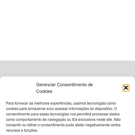
Ao lado dele, Alessandro Álvaro Rocha de Matos e
Daniella Coutinho Pinto atuarão como assistentes,
enquanto Bruno Nogueira Prado será o quarto árbitro. O
jogo, que promete muita emoção, acontecerá no próximo
sábado (1), às 16h, na
Casa de Apostas Arena Fonte
Nova
, pela 6ª rodada do
Campeonato Baiano
.
BaVi 500: Expectativa para o Clássico
O confronto entre Bahia e Vitória será o primeiro entre as
equipes em 2025 e marca um momento histórico do futebol
Gerenciar Consentimento de
baiano. O Bahia, mandante da partida, terá o apoio
Cookies
exclusivo de sua torcida na Arena Fonte Nova, seguindo
as diretrizes de segurança estabelecidas para o jogo.
Para fornecer as melhores experiências, usamos tecnologias como
cookies para armazenar e/ou acessar informações do dispositivo. O
consentimento para essas tecnologias nos permitirá processar dados
Leia
Também
como comportamento de navegação ou IDs exclusivos neste site. Não
© 2026
Grupo VIA365 Comunicação Estratégica
consentir ou retirar o consentimento pode afetar negativamente certos
FAMCRUZ conquista título em Camaçari e busca
recursos e funções.
Navegue pelo nosso site