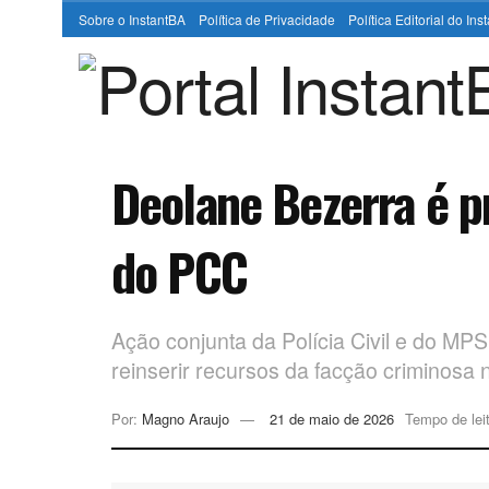
Sobre o InstantBA
Política de Privacidade
Política Editorial do In
Deolane Bezerra é pr
do PCC
Ação conjunta da Polícia Civil e do MP
reinserir recursos da facção criminosa
Por:
Magno Araujo
21 de maio de 2026
Tempo de lei