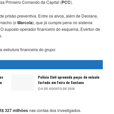
osa Primeiro Comando da Capital (
PCC
).
e prisão preventiva. Entre os alvos, além de Deolane,
amacho (o
Marcola
), que já cumpre pena no sistema
. O suposto operador financeiro do esquema, Everton de
o.
a estrutura financeira do grupo:
os
Polícia Civil apreende peças de veículo
de
furtado em Feira de Santana
6 DE AGOSTO DE 2026
R$ 327 milhões
nas contas dos investigados.