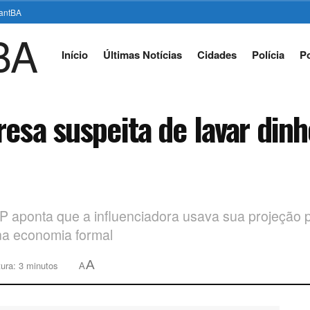
stantBA
Início
Últimas Notícias
Cidades
Polícia
Po
esa suspeita de lavar dinh
SP aponta que a influenciadora usava sua projeção 
 na economia formal
A
tura: 3 minutos
A