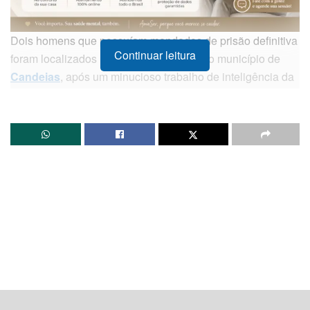
Dois homens que possuíam mandados de prisão definitiva
Continuar leitura
foram localizados nesta sexta-feira (8), no município de
Candeias
, após um minucioso trabalho de inteligência da
Polícia Civil da Bahia
. A ação foi conduzida por equipes
da
22ª Delegacia Territorial (DT/Simões Filho)
.
Os investigadores realizavam o monitoramento de
egressos de uma instituição de saúde em Candeias após
identificarem que indivíduos ligados à unidade estariam se
envolvendo em práticas delituosas em Simões Filho. Com
o auxílio da direção da clínica, que forneceu os dados
solicitados, a polícia conseguiu identificar e localizar os
foragidos.
Os detidos possuem condenações definitivas pelos
seguintes crimes: