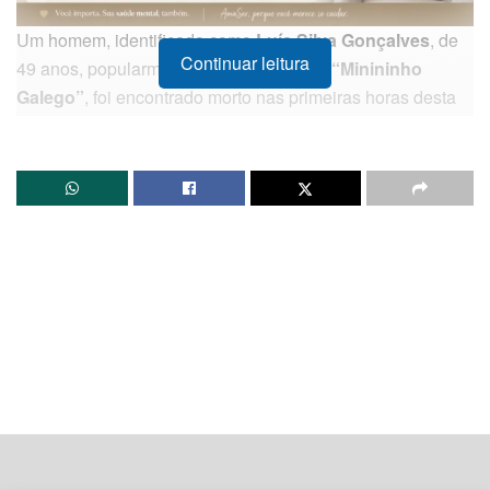
Um homem, identificado como
Luís Silva Gonçalves
, de
Continuar leitura
49 anos, popularmente conhecido como
“Minininho
Galego”
, foi encontrado morto nas primeiras horas desta
quarta-feira (13), na localidade conhecida como
Vitória
,
em
Santo Amaro da Purificação
, no Recôncavo Baiano.
De acordo com os dados preliminares, Luís foi atingido por
diversos disparos de arma de fogo. Após a execução, os
criminosos atearam fogo tanto no corpo da vítima quanto
na motocicleta que estava no local. Quando as primeiras
equipes chegaram à cena do crime, o veículo ainda estava
em chamas.
Clique aqui para seguir o canal do InstantBA no
WhatsApp.