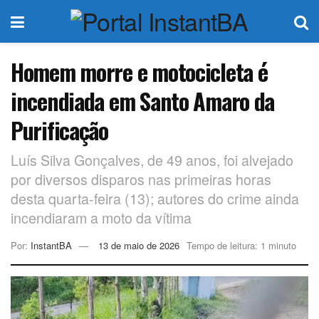
Homem morre e motocicleta é
incendiada em Santo Amaro da
Purificação
Luís Silva Gonçalves, de 49 anos, foi alvejado
por diversos disparos nas primeiras horas
desta quarta-feira (13); autores do crime ainda
incendiaram a moto da vítima
Por:
InstantBA
13 de maio de 2026
Tempo de leitura: 1 minuto