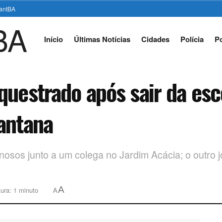
stantBA
Início
Últimas Notícias
Cidades
Polícia
Po
questrado após sair da esc
antana
inosos junto a um colega no Jardim Acácia; o outro 
A
ura: 1 minuto
A