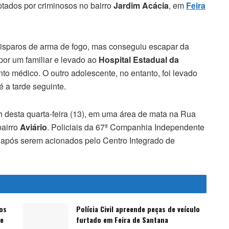
ptados por criminosos no bairro
Jardim Acácia
, em
Feira
 disparos de arma de fogo, mas conseguiu escapar da
 por um familiar e levado ao
Hospital Estadual da
to médico. O outro adolescente, no entanto, foi levado
 a tarde seguinte.
4h desta quarta-feira (13), em uma área de mata na Rua
bairro
Aviário
. Policiais da 67ª Companhia Independente
a após serem acionados pelo Centro Integrado de
os
Polícia Civil apreende peças de veículo
de
furtado em Feira de Santana