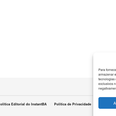
Para fornec
armazenar e
tecnologias
exclusivos n
negativament
A
olítica Editorial do InstantBA
Política de Privacidade
Termos de