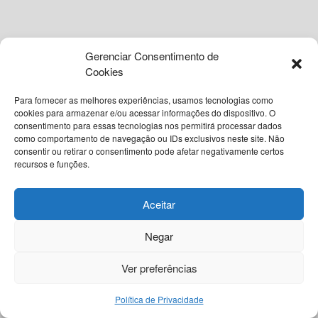
reagiu prontamente e solicitou o reforço imediato de seus
colegas de trabalho e de pessoas que transitavam pelas
proximidades.
Gerenciar Consentimento de
Cookies
Leia
Também
Para fornecer as melhores experiências, usamos tecnologias como
Bebê nasce empelicado em Santo Antônio de
cookies para armazenar e/ou acessar informações do dispositivo. O
Jesus e emociona equipe médica
consentimento para essas tecnologias nos permitirá processar dados
como comportamento de navegação ou IDs exclusivos neste site. Não
© 2026
Grupo VIA365 Comunicação Estratégica
7 DE AGOSTO DE 2026
consentir ou retirar o consentimento pode afetar negativamente certos
recursos e funções.
Ataque a tiros deixa duas pessoas feridas no
Navegue pelo nosso site
centro de Feira de Santana
Sobre o InstantBA
Política Editorial do InstantBA
Aceitar
7 DE AGOSTO DE 2026
Política de Privacidade
Termos de Uso
Contato
Negar
Nossas Redes Sociais
Clique aqui para seguir o canal do InstantBA no
Ver preferências
WhatsApp.
Política de Privacidade
O grupo de trabalhadores e populares cercou o perímetro e