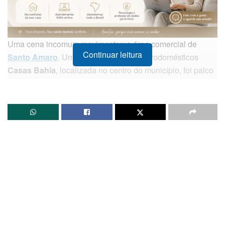
Uma cena incomum movimentou a área comercial de
Continuar leitura
Santo Amaro
. Uma filial da rede de eletrodomésticos
Casas Bahia
, localizada no centro do município, foi palco
de uma tentativa de furto frustrada graças à agilidade dos
funcionários e ao apoio de testemunhas, no final da tarde
desta quarta-feira (27).
De acordo com as informações coletadas, a dinâmica do
crime chamou a atenção pela audácia: a mulher parou o
seu carro exatamente na porta da loja e entrou no
estabelecimento. Já no interior do local, ela tentou levar,
de uma só vez, quatro aparelhos de televisão.
Ao perceber a conduta criminosa e a tentativa de evasão
com os eletrodomésticos, um dos vendedores da loja