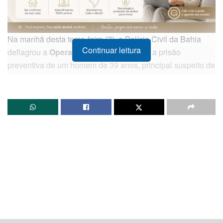
Na manhã desta terça-feira (7), a Polícia Civil da Bahia
Continuar leitura
deflagrou a
Operação Flames
e efetuou a prisão
preventiva de um homem de 39 anos, principal suspeito de
ter provocado um incêndio criminoso de grandes
proporções no município de
São Félix
, no Recôncavo
Baiano.
O alvo das investigações estava foragido e foi localizado
em uma residência situada no bairro Lagoa das Flores, no
município de
Vitória da Conquista
, região sudoeste do
estado. Os trabalhos investigativos do setor de inteligência
policial apontam que o crime ocorreu em novembro de
2023, quando o acusado utilizou substâncias altamente
inflamáveis para atacar o pátio de um estabelecimento
comercial local. Na ocasião, o fogo consumiu e destruiu