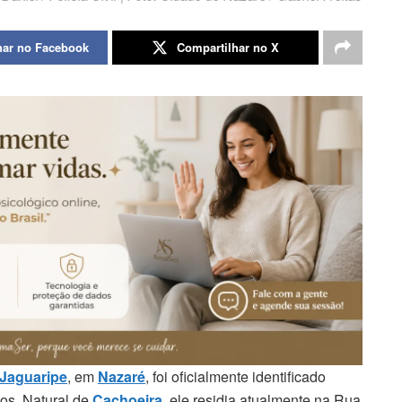
har no Facebook
Compartilhar no X
 Jaguaripe
, em
Nazaré
, foi oficialmente identificado
nos. Natural de
Cachoeira
, ele residia atualmente na Rua