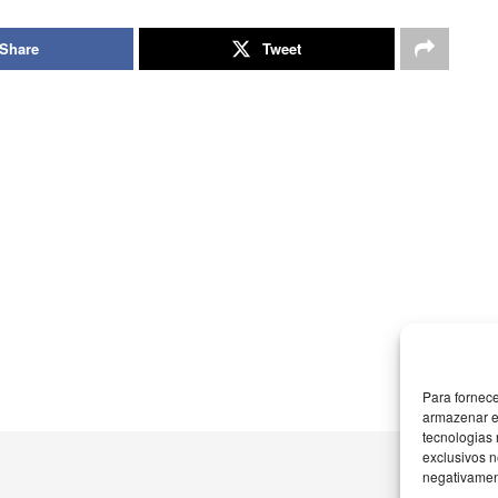
Share
Tweet
Para fornec
armazenar e
tecnologias
exclusivos n
negativament