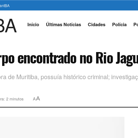
stantBA
Início
Últimas Notícias
Cidades
Polícia
Po
orpo encontrado no Rio Jag
a de Muritiba, possuía histórico criminal; investiga
A
ra: 2 minutos
A