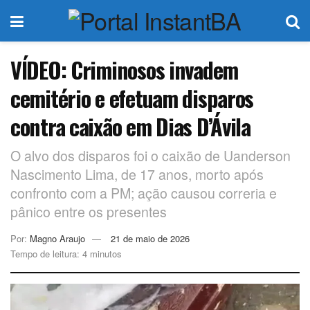
VÍDEO: Criminosos invadem
cemitério e efetuam disparos
contra caixão em Dias D’Ávila
O alvo dos disparos foi o caixão de Uanderson
Nascimento Lima, de 17 anos, morto após
confronto com a PM; ação causou correria e
pânico entre os presentes
Por:
Magno Araujo
21 de maio de 2026
Tempo de leitura: 4 minutos