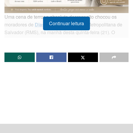
Uma cena de terror e absoluto desrespeito chocou os
Continuar leitura
moradores de
Dias d’Ávila
, na Região Metropolitana de
Salvador (RMS), na manhã desta quinta-feira (21). O
sepultamento do adolescente Uanderson Nascimento
Lima, de 17 anos, conhecido pelo vulgo de “Maquinista”,
foi invadido por criminosos armados que efetuaram
dezenas de disparos de arma de fogo.
O alvo do ataque foi o próprio caixão do jovem, que ficou
completamente perfurado pelas balas. Imagens que
circulam nas redes sociais registraram o momento de
extremo pânico, correria e desespero entre familiares,
amigos e funcionários do cemitério que acompanhavam o
cortejo. Informações preliminares apontam que o atentado
foi cometido por membros de uma facção rival à de
Uanderson, que seria integrante do Comando Vermelho.