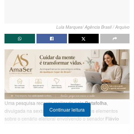
Lula Marques/ Agência Brasil / Arquivo
Uma pesquisa recente realizada pelo
Datafolha
,
Continuar leitura
divulgada na sexta-feira (22), trouxe novos elementos
sobre o cenário eleitoral envolvendo o senador
Flávio
Bolsonaro
. O levantamento aponta que a expressiva